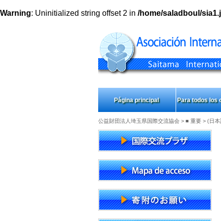
Warning
: Uninitialized string offset 2 in
/home/saladboul/sia1.j
Página principal
Para todos los
公益財団法人埼玉県国際交流協会
>
■ 重要
> (日