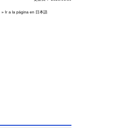
 » Ir a la página en
日本語