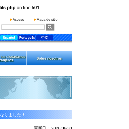
tils.php
on line
501
s
Acceso
Mapa de sitio
 los ciudadanos
Sobre nosotros
ranjeros
くなりました！
更新日： 2026/06/30