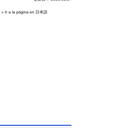
 » Ir a la página en
日本語