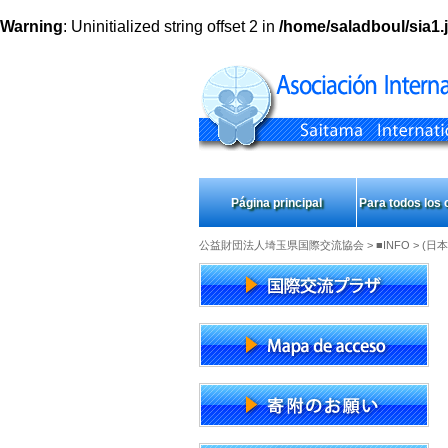
Warning
: Uninitialized string offset 2 in
/home/saladboul/sia1.j
Página principal
Para todos los
公益財団法人埼玉県国際交流協会
>
■INFO
> (