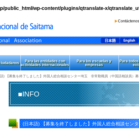
p/public_html/wp-content/plugins/qtranslate-x/qtranslate_u
Contácteno
Para las entidades con
Para los escuelas y
Para todos
 ciudadanos
actividades internacionales
empresas
ext
日本語) 【募集を終了しました】外国人総合相談センター埼玉 非常勤職員（中国語相談員）募
■INFO
(日本語) 【募集を終了しました】外国人総合相談セン
員）募集