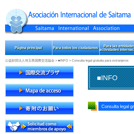
Para las entidade
Página principal
Para todos los ciudadanos
actividades interna
公益財団法人埼玉県国際交流協会
>
■INFO
> Consulta legal gratuita para extranjeros
■INFO
Consulta legal gr