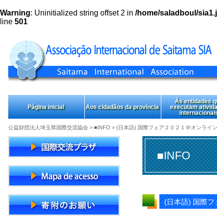
Warning
: Uninitialized string offset 2 in
/home/saladboul/sia1.j
line
501
Às entidades q
Página inicial
Aos cidadãos da província
executam ativid
internacionai
公益財団法人埼玉県国際交流協会
>
■INFO
> (日本語) 国際フェア２０２１＠オンラ
■INFO
(日本語) 国