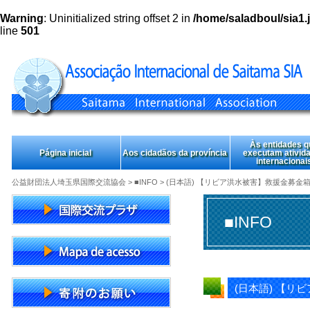
Warning
: Uninitialized string offset 2 in
/home/saladboul/sia1.j
line
501
Às entidades q
Página inicial
Aos cidadãos da província
executam ativid
internacionai
公益財団法人埼玉県国際交流協会
>
■INFO
> (日本語) 【リビア洪水被害】救援金募金
■INFO
(日本語) 【