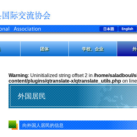
民
团体
学校、企业
外
Warning
: Uninitialized string offset 2 in
/home/saladboul/si
content/plugins/qtranslate-x/qtranslate_utils.php
on lin
外国居民
向外国人居民的信息