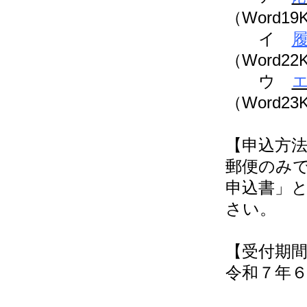
（Word19
イ
（Word22
ウ
（Word23
【申込方
郵便のみ
申込書」
さい。
【受付期
令和７年