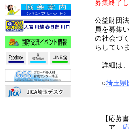
募集終了
公益財団
員を募集
の社会づ
ちしてい
詳細は、
○
埼玉県
【応募書
ア