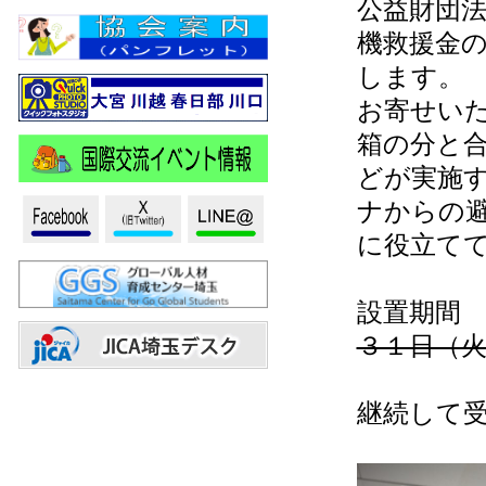
公益財団
機救援金
します。
お寄せい
箱の分と
どが実施
ナからの
に役立て
設置期間
３１日（
※
継続して