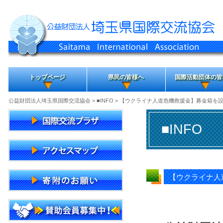
トップページ
県民の皆様へ
国際活動団体の皆
公益財団法人埼玉県国際交流協会
>
■INFO
> 【ウクライナ人道危機救援金】募金箱を
■INFO
【ウクライナ人