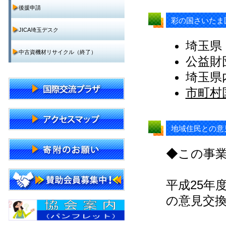
後援申請
彩の国さいたま
JICA埼玉デスク
埼玉県
中古資機材リサイクル（終了）
公益財
埼玉県
市町村
地域住民との意
◆この事業
平成25年
の意見交