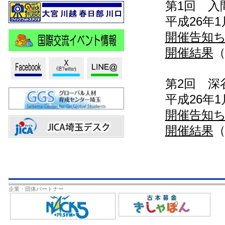
第1回 入
平成26年1月
開催告知
開催結果
（
第2回 深
平成26年1月
開催告知
開催結果
（
企業・団体パートナー